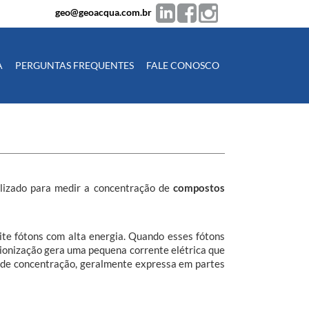
geo@geoacqua.com.br
A
PERGUNTAS FREQUENTES
FALE CONOSCO
tilizado para medir a concentração de
compostos
ite fótons com alta energia. Quando esses fótons
ionização gera uma pequena corrente elétrica que
a de concentração, geralmente expressa em partes