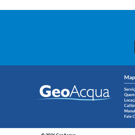
Mapa
Servi
Quem
Locaç
Calib
Manut
Fale 
© 2026 GeoAcqua