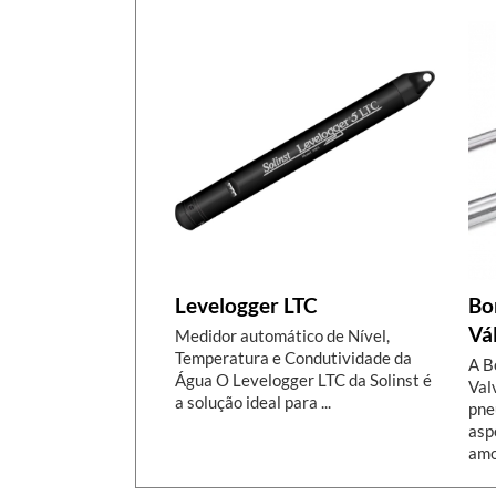
Levelogger LTC
Bo
Vá
Medidor automático de Nível,
Temperatura e Condutividade da
A B
Água O Levelogger LTC da Solinst é
Val
a solução ideal para ...
pne
asp
amos