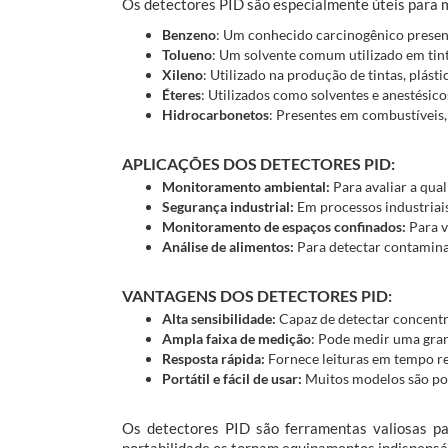
Os detectores PID são especialmente úteis para m
Benzeno
: Um conhecido carcinogênico present
Tolueno
: Um solvente comum utilizado em tint
Xileno
: Utilizado na produção de tintas, plásti
Éteres
: Utilizados como solventes e anestésico
Hidrocarbonetos
: Presentes em combustíveis, 
APLICAÇÕES DOS DETECTORES PID:
Monitoramento ambiental:
Para avaliar a qual
Segurança industrial:
Em processos industriai
Monitoramento de espaços confinados:
Para v
Análise de alimentos:
Para detectar contamina
VANTAGENS DOS DETECTORES PID:
Alta sensibilidade:
Capaz de detectar concent
Ampla faixa de medição
: Pode medir uma gra
Resposta rápida:
Fornece leituras em tempo re
Portátil e fácil de usar:
Muitos modelos são port
Os detectores PID são ferramentas valiosas par