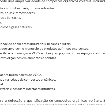
edir uma ampla variedade de compostos orgânicos voláteis, incluind
e em combustíveis, tintas e solventes.
as, colas e removedores.
cos e borracha.
s.
óleos e gases naturais.
idade do ar em áreas industriais, urbanas e rurais.
s que envolvem o manuseio de produtos químicos e solventes.
erificar a presença de VOCs em tanques, poços e outros espaços confinad
ntes orgânicos em alimentos e bebidas.
rações muito baixas de VOCs.
nde variedade de compostos orgânicos.
al.
áteis e possuem interfaces intuitivas.
a a detecção e quantificação de compostos orgânicos voláteis. S