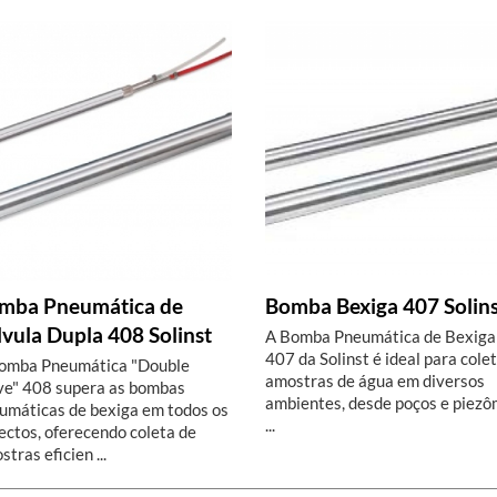
mba Pneumática de
Bomba Bexiga 407 Solins
lvula Dupla 408 Solinst
A Bomba Pneumática de Bexiga
407 da Solinst é ideal para cole
omba Pneumática "Double
amostras de água em diversos
ve" 408 supera as bombas
ambientes, desde poços e piez
umáticas de bexiga em todos os
...
ectos, oferecendo coleta de
tras eficien ...