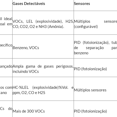
Gases Detectáveis
Sensores
l ideal
VOCs, LEL (explosividade), H2S,
Múltiplos sensore
soal em
CO, CO2, O2 e NH3 (Amônia).
(configurável)
PID (fotoionização), tu
cífico
Benzeno, VOCs
de separação par
benzeno
vançado
Ampla gama de gases perigosos,
PID (fotoionização)
incluindo VOCs
tos com
HC-%LEL (explosividade)%Vol. e
Múltiplos sensores
tano
ppm, O2, CO e H2S
OCs do
Mais de 300 VOCs
PID (fotoionização)