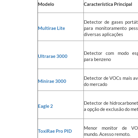
Modelo
Característica Principal
Detector de gases portáti
Multirae Lite
para monitoramento pes
diversas aplicações
Detector com modo espe
Ultrarae 3000
para benzeno
Detector de VOCs mais a
Minirae 3000
do mercado
Detector de hidrocarbone
Eagle 2
a opção de exclusão do me
Menor monitor de V
ToxiRae Pro PID
mundo. Acesso remoto.