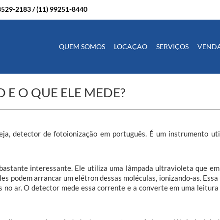
98529-2183
/
(11) 99251-8440
QUEM SOMOS
LOCAÇÃO
SERVIÇOS
VEND
 E O QUE ELE MEDE?
seja, detector de fotoionização em português. É um instrumento u
bastante interessante. Ele utiliza uma lâmpada ultravioleta que em
es podem arrancar um elétron dessas moléculas, ionizando-as. Essa 
 no ar. O detector mede essa corrente e a converte em uma leitur