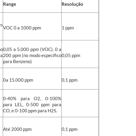
Range
Resolução
s
VOC 0 a 1000 ppm
1 ppm
bo
0,05 a 5.000 ppm (VOC). 0 a
a
200 ppm (no modo específico
0,05 ppm
para Benzeno)
0a 15.000 ppm
0,1 ppm
0-40% para O2, 0-100%
para LEL, 0-500 ppm para
CO, e 0-100 ppm para H2S.
Até 2000 ppm
0,1 ppm